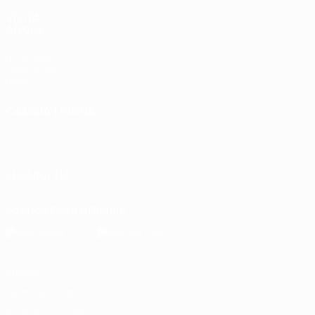
VISITA
ANCHE
UEFA.com
Fondazione
UEFA
CAMBIA LINGUA
Italiano
English
Français
Deutsch
Русский
Español
Italiano
Português
SEGUICI SU
Scarica l'app ufficiale
Privacy
Termini e condizioni
Politica sui cookie