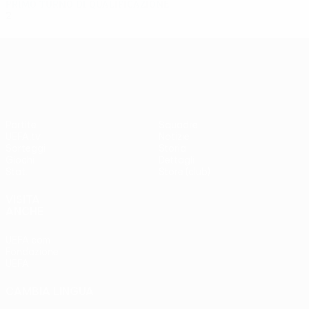
Primo turno di qualificazione
2
0
0
2
UEFA Europa League
Partite
Squadre
UEFA.tv
Notizie
Sorteggi
Storia
Giochi
Dettagli
Stat.
Store (club)
VISITA
ANCHE
UEFA.com
Fondazione
UEFA
CAMBIA LINGUA
Italiano
English
Français
Deutsch
Русский
Español