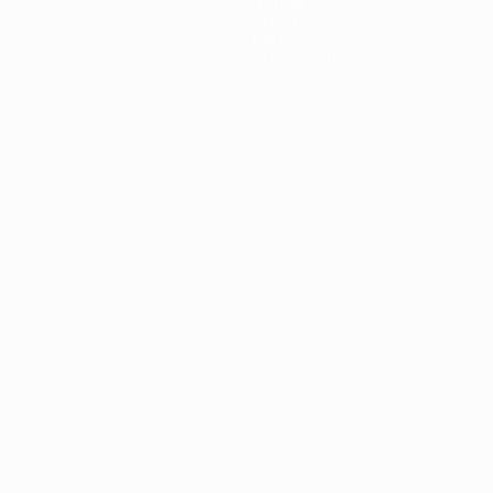
Notizie
Storia
Dettagli
Store (club)
no
Português