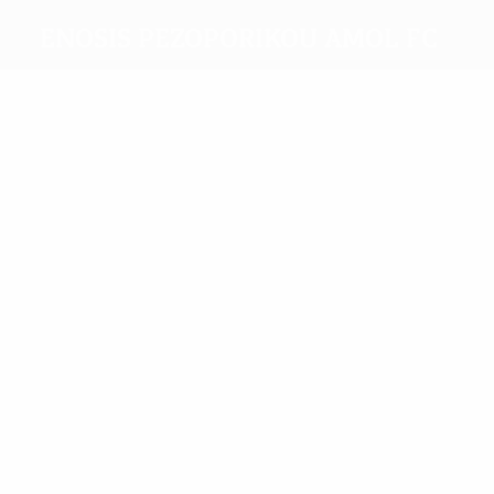
Enosis Pezoporikou Amol FC
Migliori
marcatori
Chatzigiannakou
Theodorou
Più
presenze