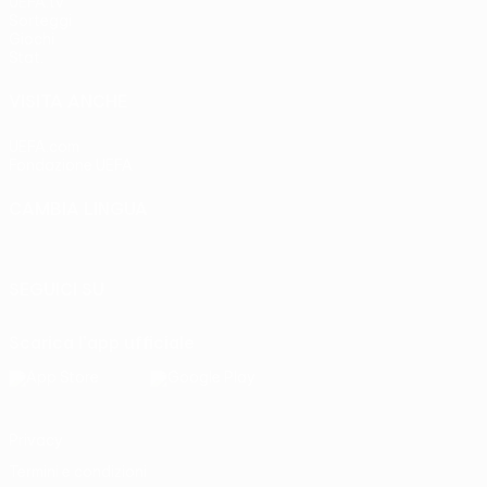
UEFA.tv
Sorteggi
Giochi
Stat.
VISITA ANCHE
UEFA.com
Fondazione UEFA
CAMBIA LINGUA
Italiano
English
Français
Deutsch
Русский
Español
Italia
SEGUICI SU
Scarica l'app ufficiale
Privacy
Termini e condizioni