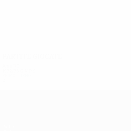
2
2
Theodorou
Mouskos
Partite giocate
Anni '70
1972/73
G
V
P
S
Primo turno
2
0
0
2
UEFA Europa League
Partite