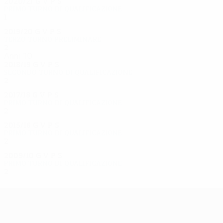
2020/21
G
V
P
S
Primo turno di qualificazione
1
0
0
1
2019/20
G
V
P
S
Terzo turno preliminare
2
0
0
2
Anni '10
2018/19
G
V
P
S
Secondo turno di qualificazione
2
0
1
1
2017/18
G
V
P
S
Primo turno di qualificazione
2
0
1
1
2015/16
G
V
P
S
Primo turno di qualificazione
2
1
0
1
2009/10
G
V
P
S
Primo turno di qualificazione
2
0
1
1
UEFA Europa League