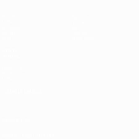
Partite
Squadre
UEFA.tv
Notizie
Sorteggi
Storia
Giochi
Dettagli
Stat.
Store (club)
VISITA
ANCHE
UEFA.com
Fondazione
UEFA
CAMBIA LINGUA
Italiano
English
Français
Deutsch
Русский
Español
Italiano
Português
SEGUICI SU
Scarica l'app ufficiale