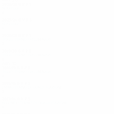
Anni '20
2025/26
G
V
P
S
Spareggi
4
1
2
1
2023/24
G
V
P
S
Spareggi
4
1
1
2
2020/21
G
V
P
S
Terzo turno preliminare
3
2
1
0
2019/20
G
V
P
S
Terzo turno preliminare
6
4
1
1
Anni '10
2018/19
G
V
P
S
Terzo turno preliminare
4
1
2
1
2015/16
G
V
P
S
Primo turno di qualificazione
2
1
0
1
2013/14
G
V
P
S
Secondo turno di qualificazione
4
2
1
1