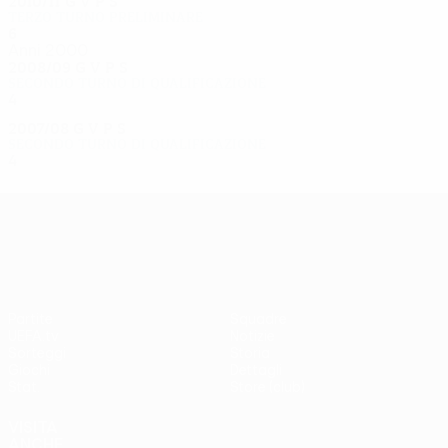
2010/11
G
V
P
S
Terzo turno preliminare
6
4
1
1
Anni 2000
2008/09
G
V
P
S
Secondo turno di qualificazione
4
2
0
1
2007/08
G
V
P
S
Secondo turno di qualificazione
4
0
1
3
UEFA Europa League
Partite
Squadre
UEFA.tv
Notizie
Sorteggi
Storia
Giochi
Dettagli
Stat.
Store (club)
VISITA
ANCHE