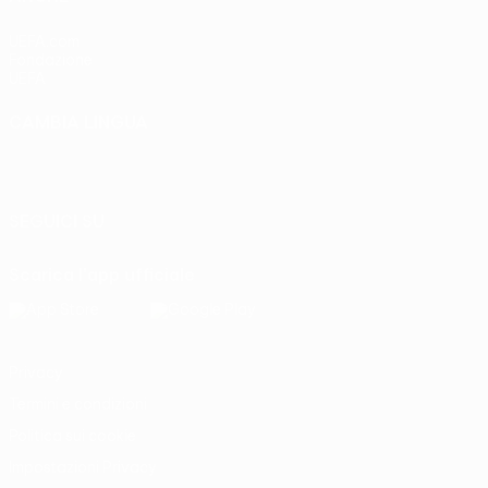
UEFA.com
Fondazione
UEFA
CAMBIA LINGUA
Italiano
English
Français
Deutsch
Русский
Español
Italiano
Português
SEGUICI SU
Scarica l'app ufficiale
Privacy
Termini e condizioni
Politica sui cookie
Impostazioni Privacy