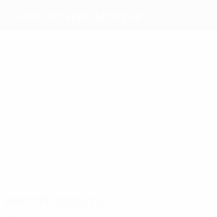
HŠK Zrinjski Mostar
Migliori
marcatori
11
5
4
3
Bilbija
Zadro
Djurić
3
Ivančić
Ivanković
3
Govedarica
Più
presenze
15
12
10
12
Bilbija
Šunjić
Melher
Žižović
14
18
Selimović
Jakovljević
Partite giocate