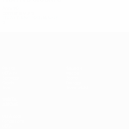
Anni '10
2017/18
G
V
P
S
Terzo turno preliminare
2
0
1
1
UEFA Europa League
Partite
Squadre
UEFA.tv
Notizie
Sorteggi
Storia
Giochi
Dettagli
Stat.
Store (club)
VISITA
ANCHE
UEFA.com
Fondazione
UEFA