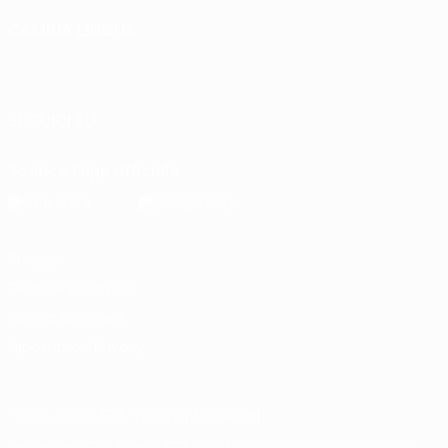
CAMBIA LINGUA
Italiano
English
Français
Deutsch
Русский
Español
Italiano
Português
SEGUICI SU
Scarica l'app ufficiale
Privacy
Termini e condizioni
Politica sui cookie
Impostazioni Privacy
© 1998-2026 UEFA. Tutti i diritti riservati