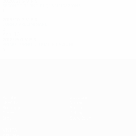
2020/21
G
V
P
S
Secondo turno di qualificazione
1
0
0
1
2019/20
G
V
P
S
Turno preliminare
2
0
0
2
Anni '10
2018/19
G
V
P
S
Primo turno di qualificazione
4
1
0
3
UEFA Europa League
Partite
Squadre
UEFA.tv
Notizie
Sorteggi
Storia
Giochi
Dettagli
Stat.
Store (club)
VISITA
ANCHE