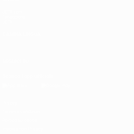
UEFA.com
Fondazione
UEFA
CAMBIA LINGUA
Italiano
English
Français
Deutsch
Русский
Español
Italiano
Português
SEGUICI SU
Scarica l'app ufficiale
Privacy
Termini e condizioni
Politica sui cookie
Impostazioni Privacy