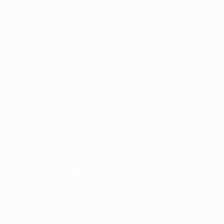
UEFA.tv
Sorteggi
Giochi
Stat.
VISITA ANCHE
UEFA.com
Fondazione UEFA
CAMBIA LINGUA
Italiano
English
Français
Deutsch
Русский
Español
Italia
SEGUICI SU
Scarica l'app ufficiale
Privacy
Termini e condizioni