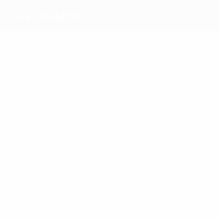
SS Cosmos
Migliori
marcatori
Podavini
Tabarini
Più
presenze