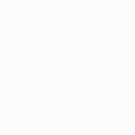
Notizie
Storia
Dettagli
Store (club)
no
Português