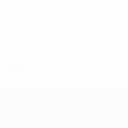
2
2
Podavini
Tabarini
Partite giocate
Anni 2000
2001/02
G
V
P
S
Turno di qualificazione
2
0
0
2
UEFA Europa League
Partite