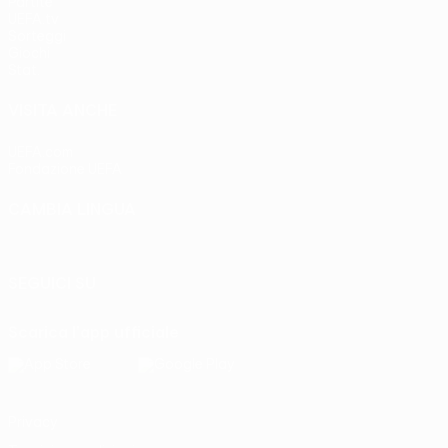
Partite
UEFA.tv
Sorteggi
Giochi
Stat.
VISITA ANCHE
UEFA.com
Fondazione UEFA
CAMBIA LINGUA
Italiano
English
Français
Deutsch
Русский
Español
Italia
SEGUICI SU
Scarica l'app ufficiale
Privacy