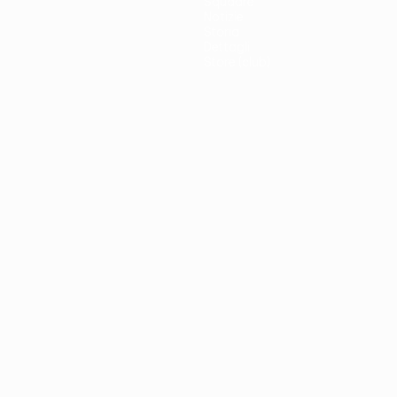
Squadre
Notizie
Storia
Dettagli
Store (club)
no
Português