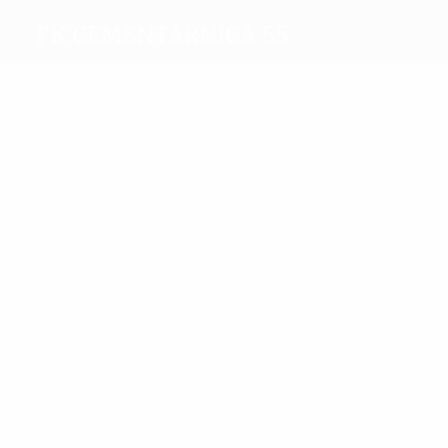
FK Cementarnica 55
Migliori
marcatori
1
Zan Pier
Bajramovski
Più
presenze