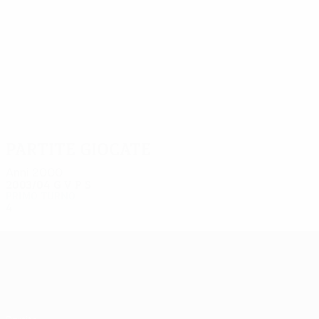
4
4
Kmetovski
Tanevski
Partite giocate
Anni 2000
2003/04
G
V
P
S
Primo turno
4
0
2
2
UEFA Europa League