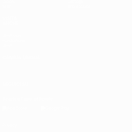
Giochi
Dettagli
Stat.
Store (club)
VISITA
ANCHE
UEFA.com
Fondazione
UEFA
CAMBIA LINGUA
Italiano
English
Français
Deutsch
Русский
Español
Italiano
Português
SEGUICI SU
Scarica l'app ufficiale
Privacy