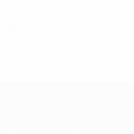
2019/20
G
V
P
S
Secondo turno di qualificazione
4
1
0
3
Anni '10
2018/19
G
V
P
S
Primo turno di qualificazione
2
0
0
2
2017/18
G
V
P
S
Primo turno di qualificazione
2
1
0
1
2016/17
G
V
P
S
Secondo turno di qualificazione
4
1
1
2
UEFA Europa League
Partite
Squadre
UEFA.tv
Notizie
Sorteggi
Storia