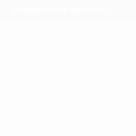
Connah's Quay Nomads FC
Migliori
marcatori
3
1
1
1
Wilson
Pearson
Morris
Wilde
Wignall
Woolfe
Più
presenze
13
12
12
10
10
9
J. Owen
Morris
Horan
Wilde
Disney
Poole
Partite giocate
Anni '20
2020/21
G
V
P
S
Secondo turno di qualificazione
1
0
0
1