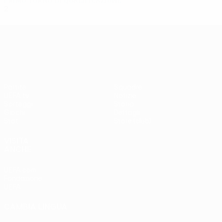
Primo turno di qualificazione
2
0
0
2
UEFA Europa League
Partite
Squadre
UEFA.tv
Notizie
Sorteggi
Storia
Giochi
Dettagli
Stat.
Store (club)
VISITA
ANCHE
UEFA.com
Fondazione
UEFA
CAMBIA LINGUA
Italiano
English
Français
Deutsch
Русский
Español