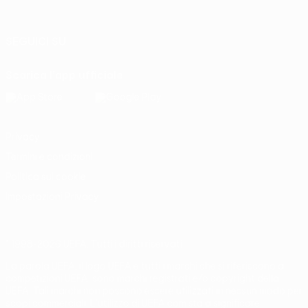
Italiano
Português
SEGUICI SU
Scarica l'app ufficiale
Privacy
Termini e condizioni
Politica sui cookie
Impostazioni Privacy
© 1998-2026 UEFA. Tutti i diritti riservati
La parola UEFA, il logo UEFA e tutti i marchi che si riferiscono a
competizioni UEFA, sono marchi registrati e/o copyright della
UEFA. Tali marchi non possono essere utilizzati in nessun modo per
scopi commerciali. L'utilizzo di UEFA.com sta a significare