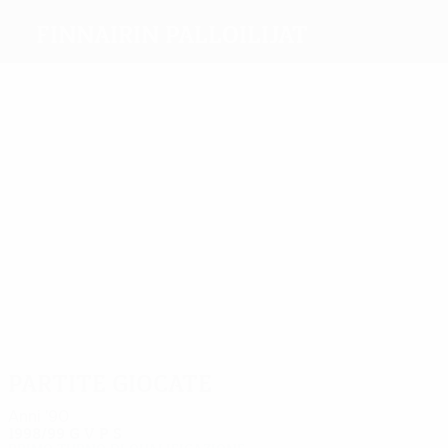
Finnairin Palloilijat
Migliori
marcatori
Laine
1
1
Järvin
Grönholm
Hautala
Geagea
Laukkanen
Più
presenze
2
2
Linna
2
2
Uzuner
2
Hautala
2
Järvinen
Grönholm
Laukkanen
Partite giocate
Anni '90
1998/99
G
V
P
S