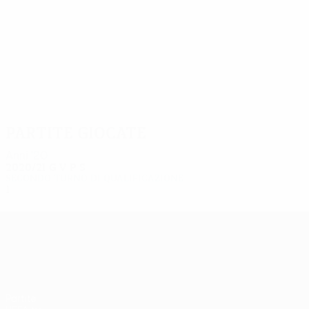
1
1
Óscar Reyes
Emili García
Partite giocate
Anni '20
2020/21
G
V
P
S
Secondo turno di qualificazione
1
0
0
1
UEFA Europa League
Partite