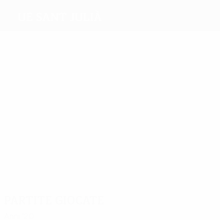
UE Sant Julià
Migliori
marcatori
3
1
Puente
Blanco
Burgos
J.
Mendez
Pedro
Martínez
Muñoz
Più
presenze
10
8
8
6
6
Varela
Miguel
Peppe
Xinos
Fabio
9
Ruiz
Serra
Francisco
Girau
Partite giocate
Anni '20