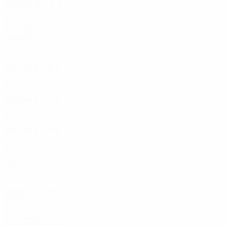
2019/20
G
V
P
S
Turno preliminare
2
1
0
1
Anni '10
2018/19
G
V
P
S
Turno preliminare
2
0
0
2
2017/18
G
V
P
S
Primo turno di qualificazione
2
0
0
2
2015/16
G
V
P
S
Primo turno di qualificazione
2
0
0
2
2014/15
G
V
P
S
Primo turno di qualificazione
2
0
1
1
2011/12
G
V
P
S
Secondo turno di qualificazione
2
0
0
2
2010/11
G
V
P
S
Secondo turno di qualificazione
3
0
0
2
Anni 2000
2008/09
G
V
P
S