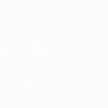
UEFA
CAMBIA LINGUA
Italiano
English
Français
Deutsch
Русский
Español
Italiano
Português
SEGUICI SU
Scarica l'app ufficiale
Privacy
Termini e condizioni
Politica sui cookie
Impostazioni Privacy
© 1998-2026 UEFA. Tutti i diritti riservati