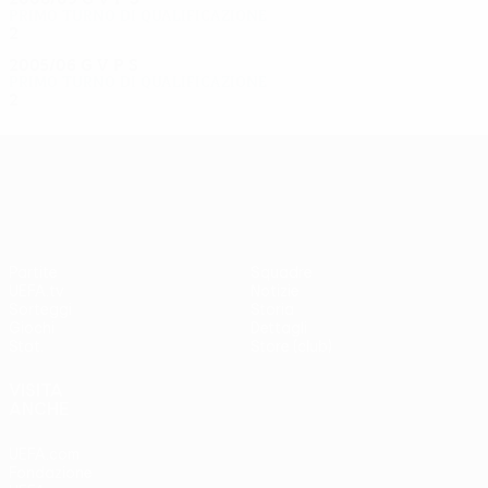
Primo turno di qualificazione
2
0
0
2
2005/06
G
V
P
S
Primo turno di qualificazione
2
0
0
2
UEFA Europa League
Partite
Squadre
UEFA.tv
Notizie
Sorteggi
Storia
Giochi
Dettagli
Stat.
Store (club)
VISITA
ANCHE
UEFA.com
Fondazione