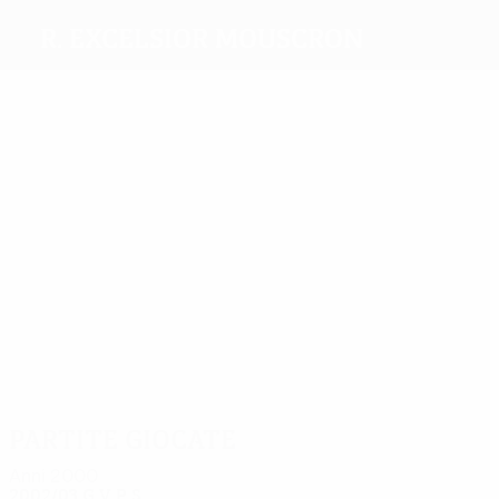
R. Excelsior Mouscron
Migliori
marcatori
2
1
2
Pierre
1
2
Vidovic
Mbo
1
Bakadal
Grégoire
Mpenza
Dugardein
Più
presenze
4
8
4
Pierre
4
Martic
7
Mongu-
8
Grégoire
Besengez
Nkoy
Dugardein
Partite giocate
Anni 2000
2002/03
G
V
P
S