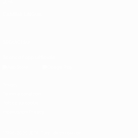
UEFA
CAMBIA LINGUA
Italiano
English
Français
Deutsch
Русский
Español
Italiano
Português
SEGUICI SU
Scarica l'app ufficiale
Privacy
Termini e condizioni
Politica sui cookie
Impostazioni Privacy
© 1998-2026 UEFA. Tutti i diritti riservati