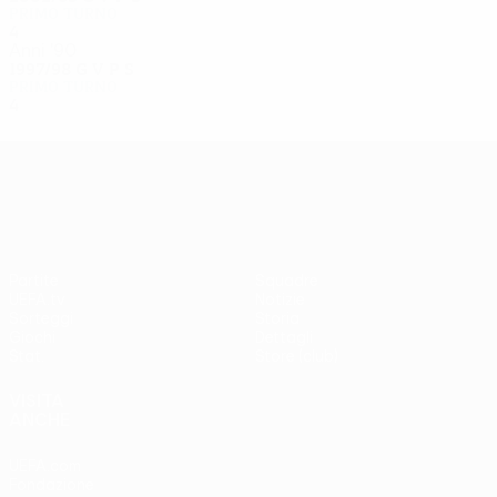
Primo turno
4
1
2
1
Anni '90
1997/98
G
V
P
S
Primo turno
4
1
1
2
UEFA Europa League
Partite
Squadre
UEFA.tv
Notizie
Sorteggi
Storia
Giochi
Dettagli
Stat.
Store (club)
VISITA
ANCHE
UEFA.com
Fondazione