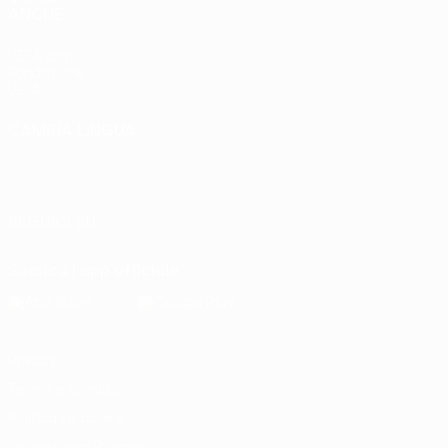
ANCHE
UEFA.com
Fondazione
UEFA
CAMBIA LINGUA
Italiano
English
Français
Deutsch
Русский
Español
Italiano
Português
SEGUICI SU
Scarica l'app ufficiale
Privacy
Termini e condizioni
Politica sui cookie
Impostazioni Privacy