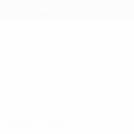
FK Pobeda
Migliori
marcatori
1
Pejic
Mitic
2
Žežoski
Krstev
2
Oliveira
Nikolce
Da
Zdraveski
Costa
Più
presenze
7
6
Da
6
Nacev
Silva
5
Kumbev
5
6
Meglenski
Nikolaev
Karanfiloski
Partite giocate