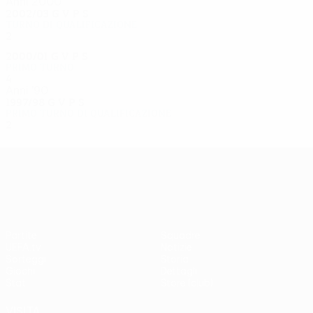
Anni 2000
2002/03
G
V
P
S
Turno di qualificazione
2
1
0
1
2000/01
G
V
P
S
Primo turno
4
1
1
2
Anni '90
1997/98
G
V
P
S
Primo turno di qualificazione
2
1
0
1
UEFA Europa League
Partite
Squadre
UEFA.tv
Notizie
Sorteggi
Storia
Giochi
Dettagli
Stat.
Store (club)
VISITA