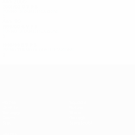
Anni 2000
2001/02
G
V
P
S
Turno di qualificazione
2
0
1
1
Anni '90
1999/00
G
V
P
S
Turno di qualificazione
2
0
0
2
1998/99
G
V
P
S
Primo turno di qualificazione
2
0
1
1
UEFA Europa League
Partite
Squadre
UEFA.tv
Notizie
Sorteggi
Storia
Giochi
Dettagli
Stat.
Store (club)