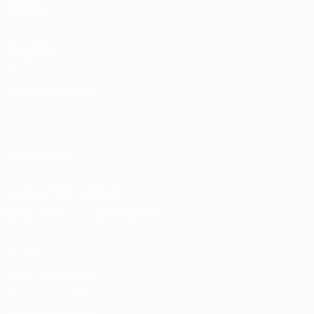
VISITA
ANCHE
UEFA.com
Fondazione
UEFA
CAMBIA LINGUA
Italiano
English
Français
Deutsch
Русский
Español
Italiano
Português
SEGUICI SU
Scarica l'app ufficiale
Privacy
Termini e condizioni
Politica sui cookie