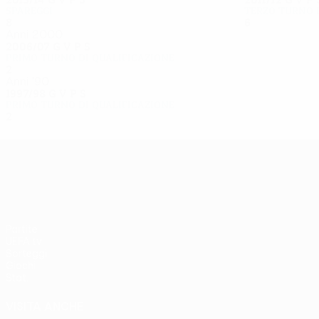
Spareggi
Terzo turno 
8
5
1
2
6
3
2
1
Anni 2000
2006/07
G
V
P
S
Primo turno di qualificazione
2
0
1
1
Anni '90
1997/98
G
V
P
S
Primo turno di qualificazione
2
0
0
2
UEFA Europa League
Partite
UEFA.tv
Sorteggi
Giochi
Stat.
VISITA ANCHE