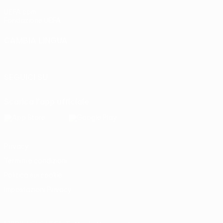
UEFA.com
Fondazione UEFA
CAMBIA LINGUA
Italiano
English
Français
Deutsch
Русский
Español
Italia
SEGUICI SU
Scarica l'app ufficiale
Privacy
Termini e condizioni
Politica sui cookie
Impostazioni Privacy