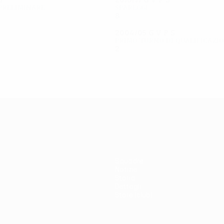
preliminare
Spareggi
8
4
2
2
2004/05
G
V
P
S
Primo turno di qualificazi
2
0
0
2
Squadre
Notizie
Storia
Dettagli
Store (club)