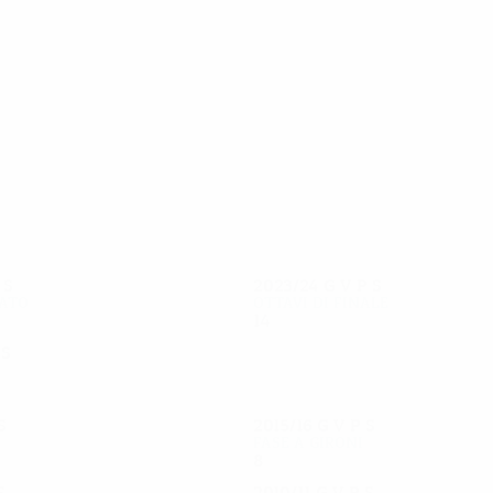
61
60
R. F. Sadygov
B. Hüseynov
P
S
2023/24
G
V
P
S
ato
Ottavi di finale
14
7
3
4
P
S
S
2015/16
G
V
P
S
Fase a gironi
8
3
1
4
S
2010/11
G
V
P
S