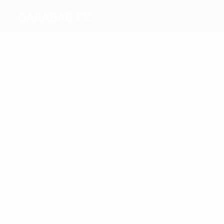
Qarabağ FK
Migliori
marcatori
10
8
Zoubir
Juninho
Più
presenze