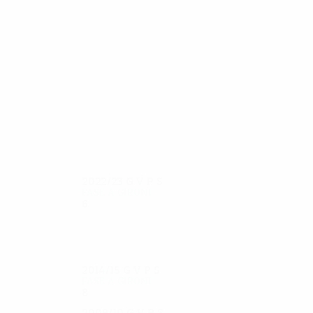
54
45
Zoubir
Agolli
2022/23
G
V
P
S
Fase a gironi
6
2
2
2
2014/15
G
V
P
S
Fase a gironi
8
1
5
2
2009/10
G
V
P
S