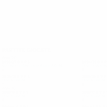
73
64
Medvedev
Garayev
Partite giocate
Anni '20
2026/27
G
V
P
S
2024/25
G
V
Secondo turno di qualificazione
Fase campion
4
2
2
0
8
1
0
7
2020/21
G
V
P
S
2019/20
G
V
Fase a gironi
Fase a gironi
7
1
1
4
8
2
2
4
Anni '10
2018/19
G
V
P
S
2016/17
G
V
P
Fase a gironi
Fase a gironi
8
2
0
6
8
3
1
4
2013/14
G
V
P
S
2011/12
G
V
P