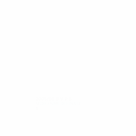
19
19
Yıldırım
Dingsdag
2005/06
G
V
P
S
Sedicesimi di finale
8
3
3
2