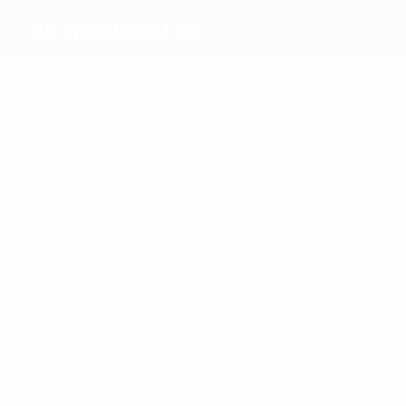
sc Heerenveen
Migliori
marcatori
9
5
Sibon
Huntelaar
Più
presenze