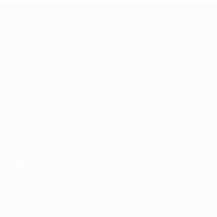
UEFA Europa League
Partite
UEFA.tv
Sorteggi
Giochi
Stat.
VISITA ANCHE
UEFA.com
Fondazione UEFA
CAMBIA LINGUA
Italiano
English
Français
Deutsch
Русский
Español
Italia
SEGUICI SU