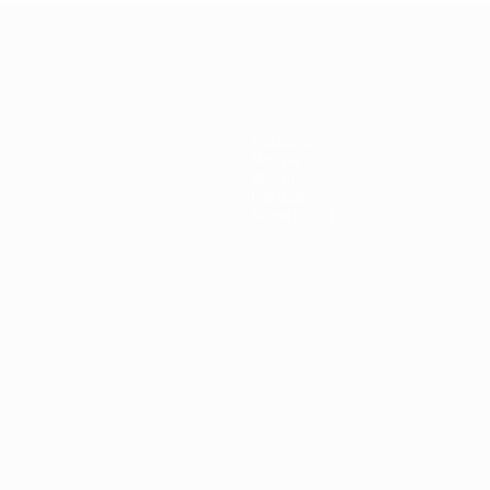
Squadre
Notizie
Storia
Dettagli
Store (club)
no
Português