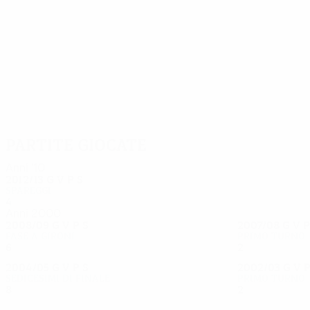
33
28
Breuer
Vandenbussche
Partite giocate
Anni '10
2012/13
G
V
P
S
Spareggi
4
1
0
3
Anni 2000
2008/09
G
V
P
S
2007/08
G
V
Fase a gironi
Primo turno
6
1
1
4
2
1
0
1
2004/05
G
V
P
S
2002/03
G
V
Sedicesimi di finale
Primo turno
8
3
1
3
2
1
0
1