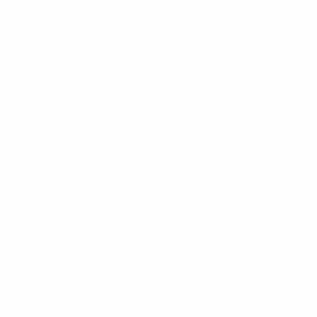
22
21
Pe. Hansson
Pranjić
2009/10
G
V
P
S
Fase a gironi
8
2
4
2
P
S
2006/07
G
V
P
S
Fase a gironi
6
2
2
2
P
S