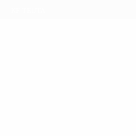
KF Teuta
Migliori
marcatori
3
3
Xhafaj
Mancaku
Più
presenze