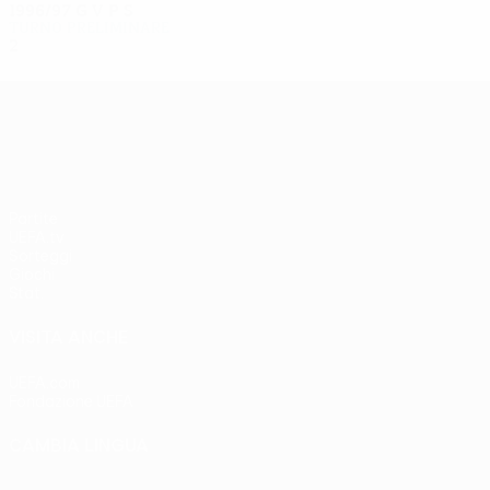
1996/97
G
V
P
S
Turno preliminare
2
0
0
2
UEFA Europa League
Partite
UEFA.tv
Sorteggi
Giochi
Stat.
VISITA ANCHE
UEFA.com
Fondazione UEFA
CAMBIA LINGUA
Italiano
English
Français
Deutsch
Русский
Español
Italia