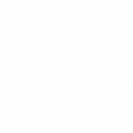
7
6
R. Hoxha
Xhafaj
2019/20
G
V
P
S
Primo turno di qualificazi
2
1
0
1
2013/14
G
V
P
S
Primo turno di qualificazione
2
1
0
1
2005/06
G
V
P
S
Primo turno di qualificazione
2
1
0
1