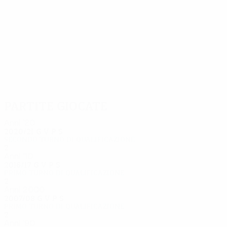
8
7
Hodo
Mancaku
Partite giocate
Anni '20
2020/21
G
V
P
S
Secondo turno di qualificazione
2
1
0
1
Anni '10
2016/17
G
V
P
S
Primo turno di qualificazione
2
0
0
2
Anni 2000
2007/08
G
V
P
S
Primo turno di qualificazione
2
0
1
1
Anni '90