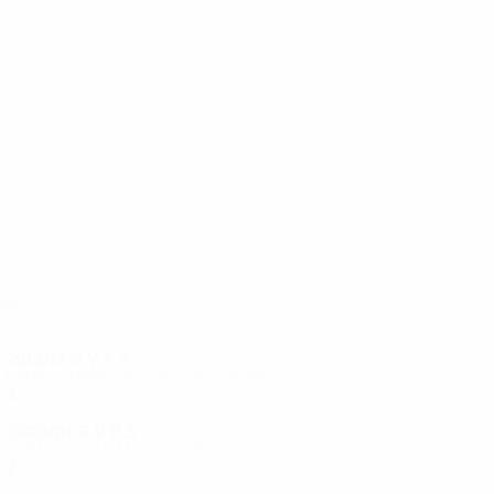
5
5
Osmani
Xha
one
2012/13
G
V
P
S
Primo turno di qualificazione
2
0
0
2
2000/01
G
V
P
S
Turno di qualificazione
2
0
0
2