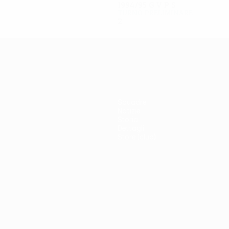
1994/95
G
V
P
S
Turno preliminare
2
0
0
2
Squadre
Notizie
Storia
Dettagli
Store (club)
no
Português