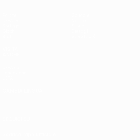
Partite
Squadre
UEFA.tv
Notizie
Sorteggi
Storia
Giochi
Dettagli
Stat.
Store (club)
VISITA
ANCHE
UEFA.com
Fondazione
UEFA
CAMBIA LINGUA
Italiano
English
Français
Deutsch
Русский
Español
Italiano
Português
SEGUICI SU
Scarica l'app ufficiale