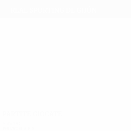
Real Sporting de Gijón
Migliori
marcatori
3
2
2
1
1
1
Ferrero
Moran
Luhovy
Alvarez
Mino
Jimenez
Più
presenze
13
9
8
8
8
8
Alonso
Cundi
Mesa
Ferrero
Jimenez
Cano
Gonzalez
Partite giocate
Anni '90
1991/92
G
V
P
S