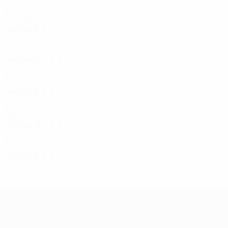
Secondo turno
4
1
3
0
Anni '80
1987/88
G
V
P
S
Primo turno
2
1
0
1
1985/86
G
V
P
S
Primo turno
2
0
1
1
1980/81
G
V
P
S
Primo turno
2
1
0
1
Anni '70
1979/80
G
V
P
S
Primo turno
2
0
1
1
1978/79
G
V
P
S
Secondo turno
4
1
1
2
UEFA Europa League