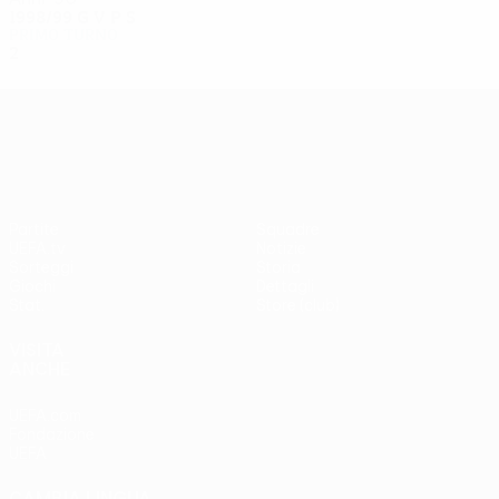
1998/99
G
V
P
S
Primo turno
2
0
1
1
UEFA Europa League
Partite
Squadre
UEFA.tv
Notizie
Sorteggi
Storia
Giochi
Dettagli
Stat.
Store (club)
VISITA
ANCHE
UEFA.com
Fondazione
UEFA
CAMBIA LINGUA