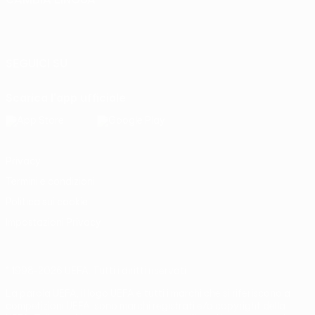
Italiano
English
Français
Deutsch
Русский
Español
Italiano
Português
SEGUICI SU
Scarica l'app ufficiale
Privacy
Termini e condizioni
Politica sui cookie
Impostazioni Privacy
© 1998-2026 UEFA. Tutti i diritti riservati
La parola UEFA, il logo UEFA e tutti i marchi che si riferiscono a
competizioni UEFA, sono marchi registrati e/o copyright della