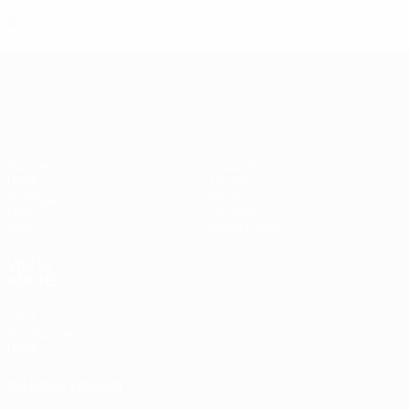
Primo turno
2
0
0
2
UEFA Europa League
Partite
Squadre
UEFA.tv
Notizie
Sorteggi
Storia
Giochi
Dettagli
Stat.
Store (club)
VISITA
ANCHE
UEFA.com
Fondazione
UEFA
CAMBIA LINGUA