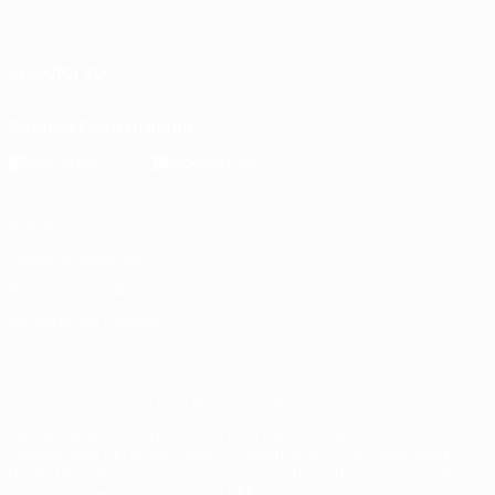
Italiano
English
Français
Deutsch
Русский
Español
Italiano
Português
SEGUICI SU
Scarica l'app ufficiale
Privacy
Termini e condizioni
Politica sui cookie
Impostazioni Privacy
© 1998-2026 UEFA. Tutti i diritti riservati
La parola UEFA, il logo UEFA e tutti i marchi che si riferiscono a
competizioni UEFA, sono marchi registrati e/o copyright della
UEFA. Tali marchi non possono essere utilizzati in nessun modo per
scopi commerciali. L'utilizzo di UEFA.com sta a significare