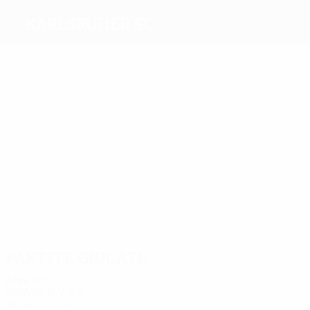
Karlsruher SC
Migliori
marcatori
5
3
3
3
8
3
Hässler
Dundee
Keller
Fink
Schmitt
Kiryakov
Più
presenze
16
15
16
14
16
16
Reich
Metz
Wittwer
Schmitt
Kiryakov
Schuster
Partite giocate
Anni '90
1997/98
G
V
P
S
Terzo turno