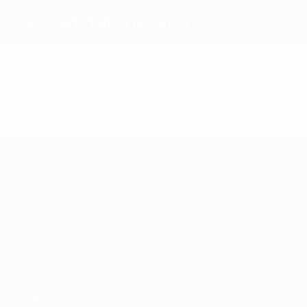
K. Sint-Truidense VV
Migliori marcatori
Più presenze
UEFA Europa League
Partite
Squadre
UEFA.tv
Notizie
Sorteggi
Storia
Giochi
Dettagli
Stat.
Store (club)
VISITA