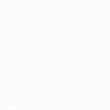
ANCHE
UEFA.com
Fondazione
UEFA
CAMBIA LINGUA
Italiano
English
Français
Deutsch
Русский
Español
Italiano
Português
SEGUICI SU
Scarica l'app ufficiale
Privacy
Termini e condizioni
Politica sui cookie
Impostazioni Privacy