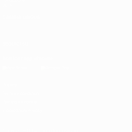
Fondazione
UEFA
CAMBIA LINGUA
Italiano
English
Français
Deutsch
Русский
Español
Italiano
Português
SEGUICI SU
Scarica l'app ufficiale
Privacy
Termini e condizioni
Politica sui cookie
Impostazioni Privacy
© 1998-2026 UEFA. Tutti i diritti riservati