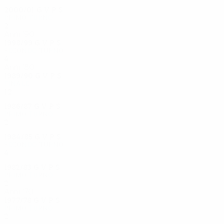
2000/01
G
V
P
S
Primo turno
2
0
1
1
Anni '90
1998/99
G
V
P
S
Secondo turno
4
2
1
1
Anni '80
1989/90
G
V
P
S
Finale
12
3
7
2
1986/87
G
V
P
S
Primo turno
2
1
1
0
1984/85
G
V
P
S
Secondo turno
4
2
1
1
1982/83
G
V
P
S
Primo turno
2
1
0
1
Anni '70
1977/78
G
V
P
S
Primo turno
2
0
0
2