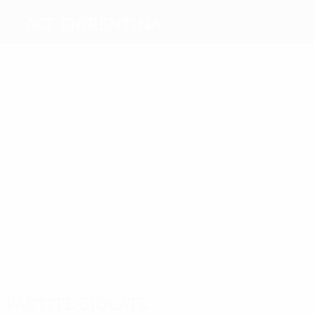
ACF Fiorentina
Migliori
marcatori
7
6
4
6
Iličić
Mutu
Clerici
8
N.
Babacar
Kalinić
8
Bernardeschi
Più
presenze
33
26
25
26
34
Valero
Badelj
Iličić
32
Pasqual
Tomović
Gonzalo
Rodríguez
Partite giocate