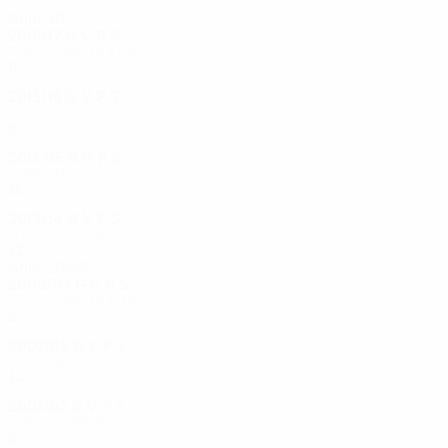
Anni '10
2016/17
G
V
P
S
Sedicesimi di finale
8
5
1
2
2015/16
G
V
P
S
Sedicesimi di finale
8
3
2
3
2014/15
G
V
P
S
Semifinali
14
7
4
3
2013/14
G
V
P
S
Ottavi di finale
12
7
3
2
Anni 2000
2008/09
G
V
P
S
Sedicesimi di finale
2
0
1
1
2007/08
G
V
P
S
Semifinali
14
6
8
0
2001/02
G
V
P
S
Terzo turno
6
2
2
2