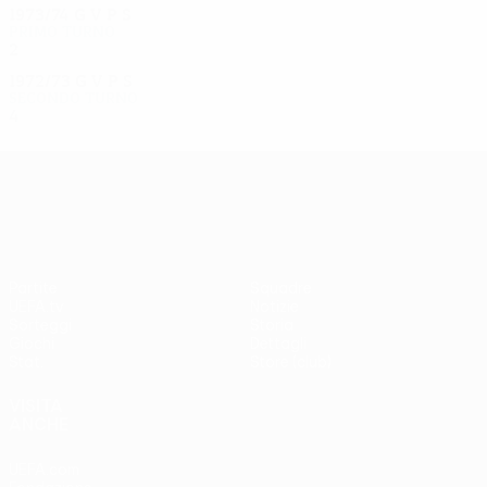
1973/74
G
V
P
S
Primo turno
2
0
1
1
1972/73
G
V
P
S
Secondo turno
4
2
1
1
UEFA Europa League
Partite
Squadre
UEFA.tv
Notizie
Sorteggi
Storia
Giochi
Dettagli
Stat.
Store (club)
VISITA
ANCHE
UEFA.com