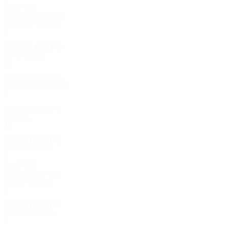
Anni '90
1999/00
G
V
P
S
Quarto turno
4
0
2
2
1994/95
G
V
P
S
Semifinali
10
5
1
4
1993/94
G
V
P
S
Quarti di finale
8
4
3
1
1992/93
G
V
P
S
Finale
12
7
1
4
1990/91
G
V
P
S
Terzo turno
6
5
0
1
Anni '80
1987/88
G
V
P
S
Terzo turno
6
3
0
3
1982/83
G
V
P
S
Primo turno
2
0
1
1