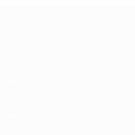
UEFA Europa League
Partite
Squadre
UEFA.tv
Notizie
Sorteggi
Storia
Giochi
Dettagli
Stat.
Store (club)
VISITA
ANCHE
UEFA.com
Fondazione
UEFA
CAMBIA LINGUA
Italiano
English
Français
Deutsch
Русский
Español
Italiano
Português