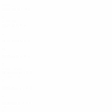
Anni '20
2021/22
G
V
P
S
Spareggio
2
0
1
1
Anni '10
2017/18
G
V
P
S
Ottavi di finale
4
1
2
1
2015/16
G
V
P
S
Quarti di finale
16
11
2
3
2010/11
G
V
P
S
Fase a gironi
8
4
3
1
Anni 2000
2008/09
G
V
P
S
Primo turno
2
0
1
1
2003/04
G
V
P
S
Secondo turno
4
2
1
1
2001/02
G
V
P
S
Finale
9
4
3
2