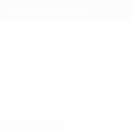
Borussia Dortmund
Migliori
marcatori
10
9
9
Mill
Zorc
Reus
9
7
Chapuisat
11
Mkhitaryan
Aubameyang
Più
presenze
35
30
37
Zorc
Klos
25
Reuter
26
Schmidt
27
Schmelzer
Weidenfeller
Partite giocate