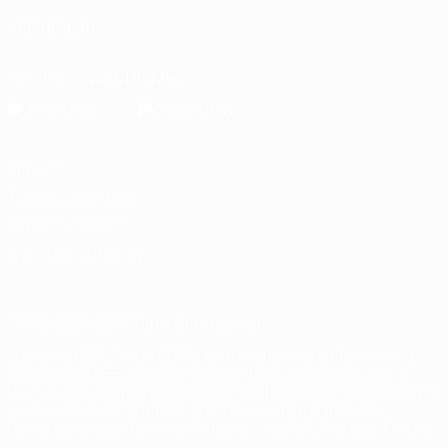
SEGUICI SU
Scarica l'app ufficiale
Privacy
Termini e condizioni
Politica sui cookie
Impostazioni Privacy
© 1998-2026 UEFA. Tutti i diritti riservati
La parola UEFA, il logo UEFA e tutti i marchi che si riferiscono a
competizioni UEFA, sono marchi registrati e/o copyright della
UEFA. Tali marchi non possono essere utilizzati in nessun modo per
scopi commerciali. L'utilizzo di UEFA.com sta a significare
l'accettazione dei Termini e Condizioni e delle Norme sulla Privacy.