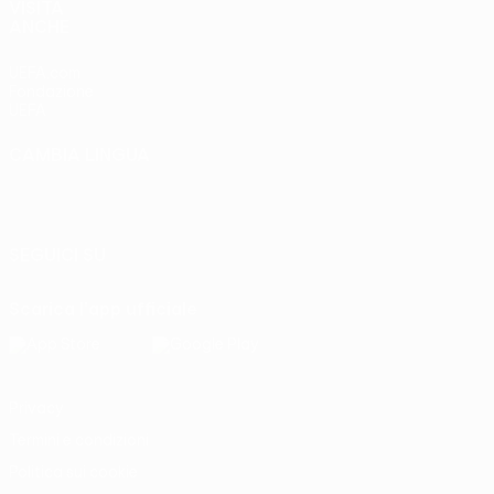
VISITA
ANCHE
UEFA.com
Fondazione
UEFA
CAMBIA LINGUA
Italiano
English
Français
Deutsch
Русский
Español
Italiano
Português
SEGUICI SU
Scarica l'app ufficiale
Privacy
Termini e condizioni
Politica sui cookie