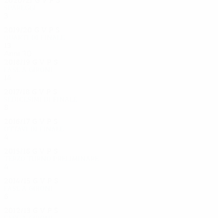
Spareggi
3
2
0
1
2019/20
G
V
P
S
Quarti di finale
13
5
4
4
Anni '10
2018/19
G
V
P
S
Fase a gironi
14
6
5
3
2017/18
G
V
P
S
Sedicesimi di finale
8
2
3
3
2016/17
G
V
P
S
Ottavi di finale
4
2
1
1
2015/16
G
V
P
S
Terzo turno preliminare
4
3
0
1
2014/15
G
V
P
S
Fase a gironi
6
1
1
4
2012/13
G
V
P
S
Fase a gironi