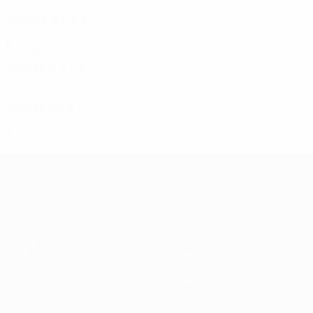
2001/02
G
V
P
S
Terzo turno
6
2
2
2
Anni '90
1994/95
G
V
P
S
Primo turno
4
1
1
2
1992/93
G
V
P
S
Secondo turno
4
2
0
2
UEFA Europa League
Partite
Squadre
UEFA.tv
Notizie
Sorteggi
Storia
Giochi
Dettagli
Stat.
Store (club)