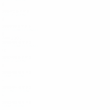
6
2
3
1
2011/12
G
V
P
S
Fase a gironi
6
1
2
3
2009/10
G
V
P
S
Sedicesimi di finale
8
3
1
4
Anni 2000
2008/09
G
V
P
S
Sedicesimi di finale
12
6
4
2
2007/08
G
V
P
S
Fase a gironi
6
2
1
3
2005/06
G
V
P
S
Primo turno
4
2
1
1
2003/04
G
V
P
S
Secondo turno
4
0
3
1
2002/03
G
V
P
S
Primo turno
4
2
1
1