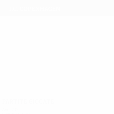
F.C. Copenhagen
Migliori
marcatori
11
7
6
5
5
5
N'Doye
Santin
Junior
Kodro
Verbič
Sotiriou
Più
presenze
43
37
32
32
Kvist
Falk
Zeca
N'Doye
43
29
Neurath
Nørregaard
Bengtsson
Partite giocate
Anni '20
2020/21
G
V
P
S