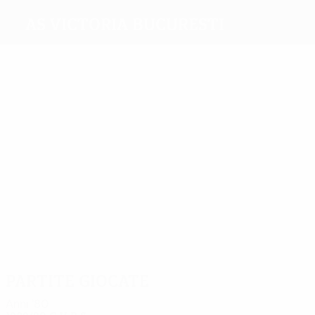
AS Victoria Bucuresti
Migliori
marcatori
4
2
1
2
5
2
Coraş
Nuta
Ene
Kulcsar
Solomon
Cojocaru
Più
presenze
11
10
10
Mirea
Coraş
Ursu
13
14
Solomon
Cojocaru
10
Topolinschi
Partite giocate
Anni '80