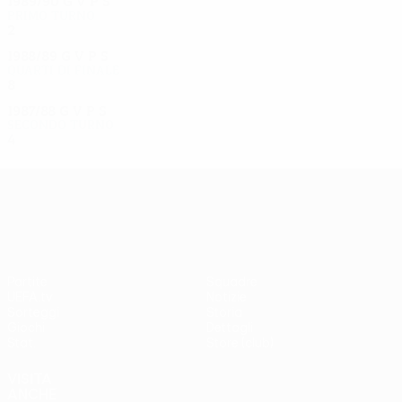
1989/90
G
V
P
S
Primo turno
2
0
1
1
1988/89
G
V
P
S
Quarti di finale
8
4
1
3
1987/88
G
V
P
S
Secondo turno
4
2
1
1
UEFA Europa League
Partite
Squadre
UEFA.tv
Notizie
Sorteggi
Storia
Giochi
Dettagli
Stat.
Store (club)
VISITA
ANCHE