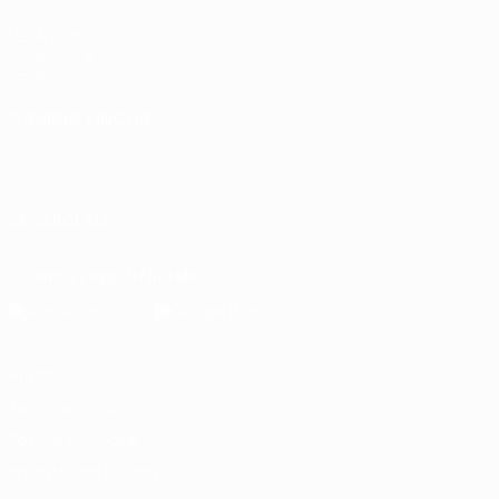
UEFA.com
Fondazione
UEFA
CAMBIA LINGUA
Italiano
English
Français
Deutsch
Русский
Español
Italiano
Português
SEGUICI SU
Scarica l'app ufficiale
Privacy
Termini e condizioni
Politica sui cookie
Impostazioni Privacy