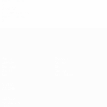
Primo turno
2
0
0
2
Anni '80
1988/89
G
V
P
S
Primo turno
2
1
0
1
UEFA Europa League
Partite
Squadre
UEFA.tv
Notizie
Sorteggi
Storia
Giochi
Dettagli
Stat.
Store (club)
VISITA
ANCHE
UEFA.com
Fondazione
UEFA