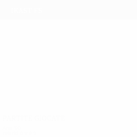
Ikast fS
Migliori
marcatori
Win
2
Hansen
1
Pedersen
Hansen
Thygesen
Granlund
Più
presenze
3
3
4
Larsen
2
Eriksen
Hansen
2
4
Pedersen
Thyges
Linnebjerg
Partite giocate
Anni '90
1991/92
G
V
P
S