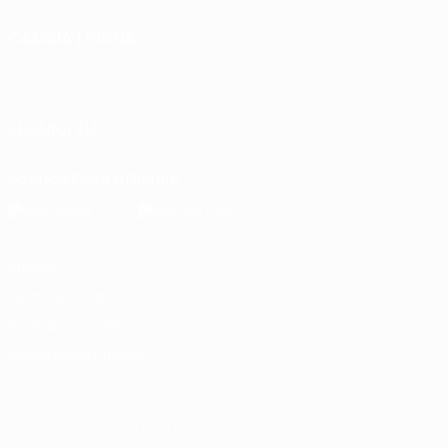
CAMBIA LINGUA
Italiano
English
Français
Deutsch
Русский
Español
Italiano
Português
SEGUICI SU
Scarica l'app ufficiale
Privacy
Termini e condizioni
Politica sui cookie
Impostazioni Privacy
© 1998-2026 UEFA. Tutti i diritti riservati