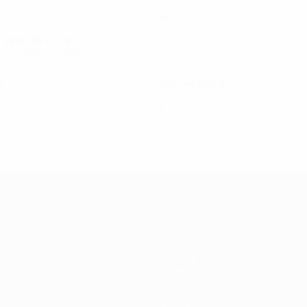
Quarti di finale
10
4
4
2
1982/83
G
V
P
S
Secondo turno
4
3
0
1
S
1974/75
G
V
P
S
Secondo turno
4
1
0
3
Squadre
Notizie
Storia
Dettagli
Store (club)