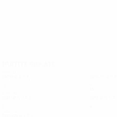
26
25
Diogo Costa
Pepê
Partite giocate
Anni '20
2025/26
G
V
P
S
2024/25
G
V
Quarti di finale
Spareggi per 
12
7
3
2
diretta
10
3
3
4
Anni '10
2015/16
G
V
P
S
2013/14
G
V
P
Sedicesimi di finale
Quarti di fin
2
0
0
2
6
2
3
1
Anni 2000
2002/03
G
V
P
S