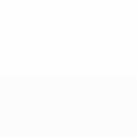
1980/81
G
V
P
S
Secondo turno
4
2
1
1
1972/73
G
V
P
S
Terzo turno
6
3
0
3