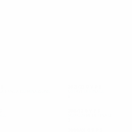
22
22
Varela
Deco
P
S
2021/22
G
V
P
S
la fase a eliminazione
Ottavi di finale
4
1
2
1
S
2011/12
G
V
P
S
ale
Sedicesimi di finale
2
0
0
2
2000/01
G
V
P
S