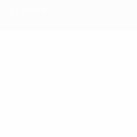
FC Porto
2
Migliori
marcatori
18
12
Falcao
Derlei
Più
presenze