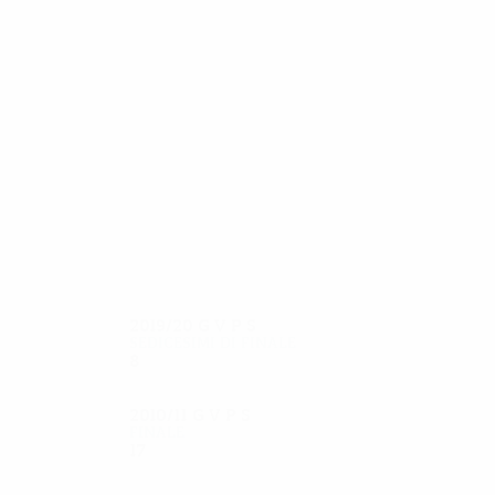
21
21
Helton
Fernando
2019/20
G
V
P
S
Sedicesimi di finale
8
3
1
4
2010/11
G
V
P
S
Finale
17
14
1
2