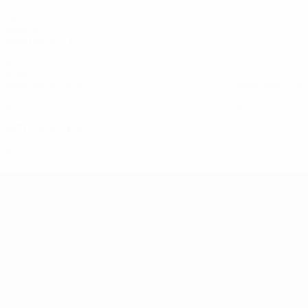
Finale
13
8
2
3
Anni '80
1989/90
G
V
P
S
Terzo turno
6
4
0
2
Anni '70
1976/77
G
V
P
S
1975/76
G
V
P
Primo turno
Terzo turno
2
0
1
1
6
4
1
1
1971/72
G
V
P
S
Primo turno
2
0
1
1
UEFA Europa League
Partite
UEFA.tv
Sorteggi
Giochi
Stat.