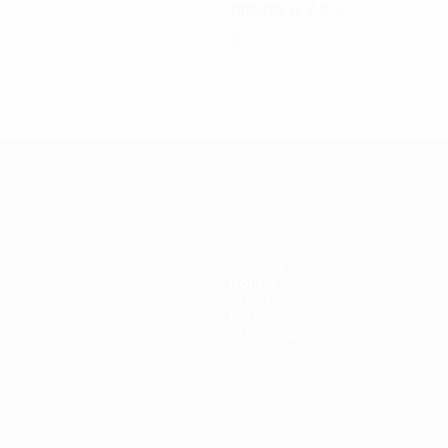
1985/86
G
V
P
S
Primo turno
2
1
0
1
Squadre
Notizie
Storia
Dettagli
Store (club)