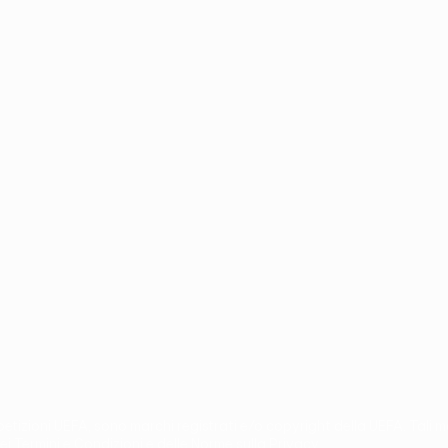
no
Português
mpetizioni UEFA, sono marchi registrati e/o copyright della UEFA. Tali
ei Termini e Condizioni e delle Norme sulla Privacy.