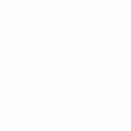
11
10
Ingvarsson
Eiríksson
2017/18
G
V
P
S
Secondo turno di qualificazione
4
1
1
2