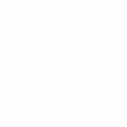
10
9
Sigurbjörnsson
Larusson
2016/17
G
V
P
S
Primo turno di qualificazione
2
0
0
2