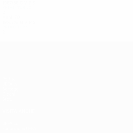
1987/88
G
V
P
S
Primo turno
2
0
2
0
Anni '70
1974/75
G
V
P
S
Primo turno
2
0
1
1
UEFA Europa League
Partite
UEFA.tv
Sorteggi
Giochi
Stat.
VISITA ANCHE
UEFA.com
Fondazione UEFA