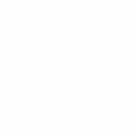
11
11
Halldórsson
Einarsson
Partite giocate
Anni '20
2019/20
G
V
P
S
Secondo turno di qualificazione
2
0
1
1
Anni '10
2018/19
G
V
P
S
Terzo turno preliminare
4
2
0
2
Anni 2000
2006/07
G
V
P
S
Primo turno di qualificazione
2
0
1
1
Anni '80