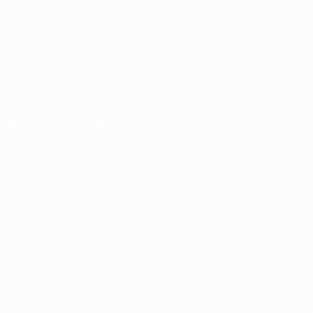
CAMBIA LINGUA
Italiano
English
Français
Deutsch
Русский
Español
Italia
SEGUICI SU
Scarica l'app ufficiale
Privacy
Termini e condizioni
Politica sui cookie
Impostazioni Privacy
© 1998-2026 UEFA. Tutti i diritti riservati
La parola UEFA, il logo UEFA e tutti i marchi che si riferiscono a co
commerciali. L'utilizzo di UEFA.com sta a significare l'accettazione d