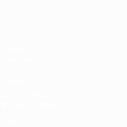
Partite
UEFA.tv
Sorteggi
Giochi
Stat.
VISITA ANCHE
UEFA.com
Fondazione UEFA
CAMBIA LINGUA
Italiano
English
Français
Deutsch
Русский
Español
Italia
SEGUICI SU
Scarica l'app ufficiale
Privacy