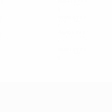
P
S
2001/02
G
V
P
S
Terzo turno
2
0
1
1
S
1997/98
G
V
P
S
no
Primo turno
6
3
2
1
S
1991/92
G
V
P
S
no
Secondo turno
4
2
1
1
1983/84
G
V
P
S
Terzo turno
6
3
1
2