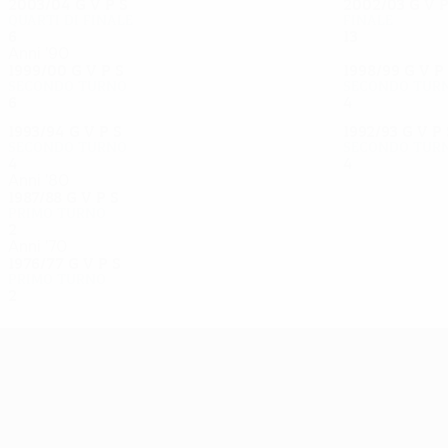
2003/04
G
V
P
S
2002/03
G
V
Quarti di finale
Finale
6
2
2
2
13
8
2
3
Anni '90
1999/00
G
V
P
S
1998/99
G
V
P
Secondo turno
Secondo tur
6
4
0
2
4
2
1
1
1993/94
G
V
P
S
1992/93
G
V
P
Secondo turno
Secondo tur
4
2
1
1
4
1
0
3
Anni '80
1987/88
G
V
P
S
Primo turno
2
1
0
1
Anni '70
1976/77
G
V
P
S
Primo turno
2
0
1
1
UEFA Europa League