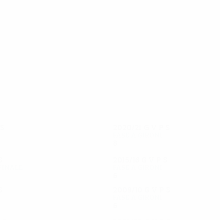
44
35
Brown
Larsson
S
2020/21
G
V
P
S
Fase a gironi
8
3
1
4
S
2015/16
G
V
P
S
 finale
Fase a gironi
6
0
3
3
S
2009/10
G
V
P
S
Fase a gironi
6
1
3
2