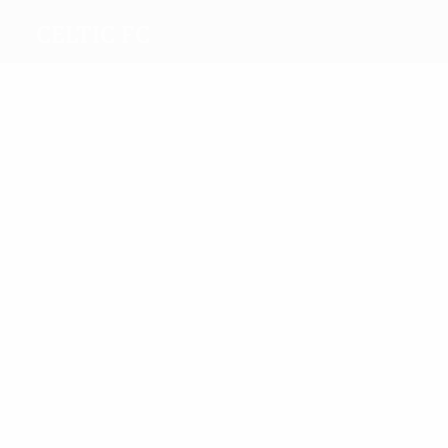
Celtic FC
Migliori
marcatori
27
9
Larsson
Édouard
Più
presenze