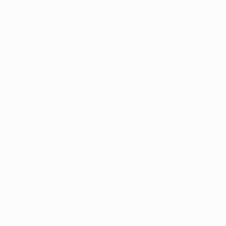
Squadre
Notizie
Storia
Dettagli
Store (club)
no
Português