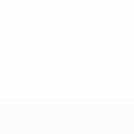
2000/01
G
V
P
S
Secondo turno
6
3
1
2
1996/97
G
V
P
S
Primo turno
4
1
1
2