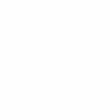
34
29
McNamara
Lambert
2019/20
G
V
P
S
Sedicesimi di finale
10
6
2
2
2014/15
G
V
P
S
Sedicesimi di finale
8
2
3
3