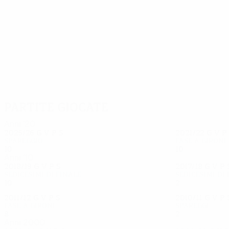
55
46
McGregor
Forrest
Partite giocate
Anni '20
2025/26
G
V
P
S
2021/22
G
V
P
Spareggio
Fase a gironi
10
4
2
4
10
6
0
4
Anni '10
2018/19
G
V
P
S
2017/18
G
V
P
Sedicesimi di finale
Sedicesimi di
10
4
1
5
2
1
0
1
2011/12
G
V
P
S
2010/11
G
V
P
Fase a gironi
Spareggi
8
3
3
2
2
1
0
1
Anni 2000