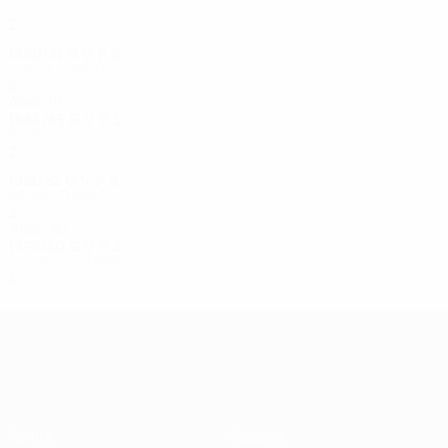
Primo turno
2
1
0
1
1990/91
G
V
P
S
Terzo turno
6
3
1
2
Anni '80
1984/85
G
V
P
S
Primo turno
2
0
1
1
1981/82
G
V
P
S
Primo turno
2
1
0
1
Anni '70
1979/80
G
V
P
S
Secondo turno
4
2
0
2
UEFA Europa League
Partite
Squadre