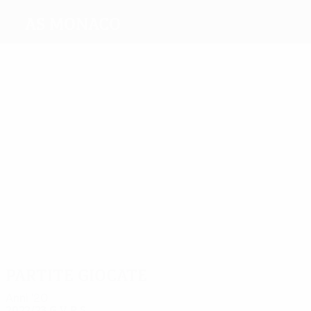
AS Monaco
Migliori
marcatori
7
5
5
5
4
5
Ikpeba
Simone
Giuly
Volland
Onnis
Anderson
Più
presenze
21
18
16
15
15
16
Barthez
Djetou
Ikpeba
Dumas
Nübel
Caio
Henrique
Partite giocate
Anni '20
2022/23
G
V
P
S