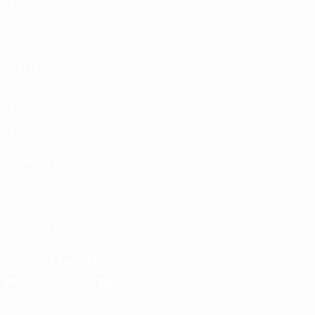
UEFA.tv
Notizie
Sorteggi
Storia
Giochi
Dettagli
Stat.
Store (club)
VISITA
ANCHE
UEFA.com
Fondazione
UEFA
CAMBIA LINGUA
Italiano
English
Français
Deutsch
Русский
Español
Italiano
Português
SEGUICI SU
Scarica l'app ufficiale