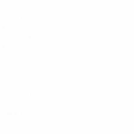
Spareggio
8
4
2
2
2021/22
G
V
P
S
Ottavi di finale
8
3
4
1
Anni '10
2015/16
G
V
P
S
Fase a gironi
6
1
3
2
Anni 2000
2005/06
G
V
P
S
Sedicesimi di finale
8
5
1
2
Anni '90
1999/00
G
V
P
S
Quarto turno
8
4
3
1
1998/99
G
V
P
S
Terzo turno
6
2
3
1
1996/97
G
V
P
S
Semifinali
10
8
0
2
1995/96
G
V
P
S