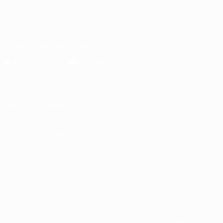
SEGUICI SU
Scarica l'app ufficiale
Privacy
Termini e condizioni
Politica sui cookie
Impostazioni Privacy
© 1998-2026 UEFA. Tutti i diritti riservati
La parola UEFA, il logo UEFA e tutti i marchi che si riferiscono a
competizioni UEFA, sono marchi registrati e/o copyright della
UEFA. Tali marchi non possono essere utilizzati in nessun modo per
scopi commerciali. L'utilizzo di UEFA.com sta a significare
l'accettazione dei Termini e Condizioni e delle Norme sulla Privacy.