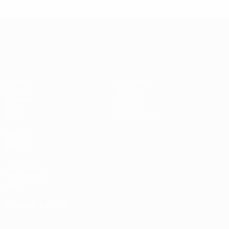
2
0
0
2
UEFA Europa League
Partite
Squadre
UEFA.tv
Notizie
Sorteggi
Storia
Giochi
Dettagli
Stat.
Store (club)
VISITA
ANCHE
UEFA.com
Fondazione
UEFA
CAMBIA LINGUA
Italiano
English
Français
Deutsch
Русский
Español
Italiano
Português