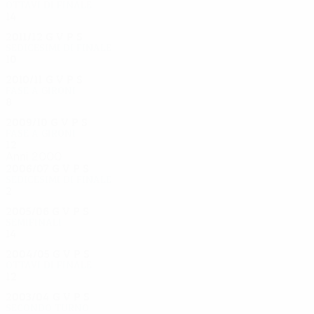
Ottavi di finale
14
0
10
4
2011/12
G
V
P
S
Sedicesimi di finale
10
0
6
4
2010/11
G
V
P
S
Fase a gironi
8
0
6
2
2009/10
G
V
P
S
Fase a gironi
12
0
10
2
Anni 2000
2006/07
G
V
P
S
Sedicesimi di finale
2
0
0
2
2005/06
G
V
P
S
Semifinali
14
0
12
2
2004/05
G
V
P
S
Ottavi di finale
12
0
7
5
2003/04
G
V
P
S
Secondo turno