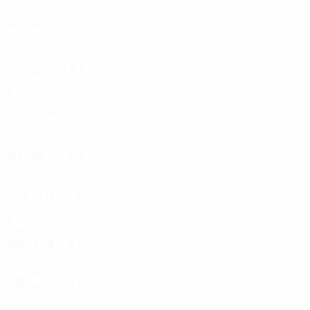
6
0
5
1
2001/02
G
V
P
S
Primo turno
2
0
1
1
Anni '90
1999/00
G
V
P
S
Terzo turno
8
0
7
1
1998/99
G
V
P
S
Primo turno
2
0
0
2
1997/98
G
V
P
S
Terzo turno
6
0
4
2
1991/92
G
V
P
S
Terzo turno
6
0
4
2
Anni '80
1980/81
G
V
P
S
Primo turno
2
0
1
1
Anni '70
1977/78
G
V
P
S
Primo turno