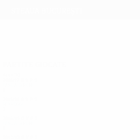
Steaua București
Migliori marcatori
Più presenze
Partite giocate
Anni '10
2016/17
G
V
P
S
Fase a gironi
6
0
4
2
2015/16
G
V
P
S
Spareggi
2
0
1
1
2014/15
G
V
P
S
Fase a gironi
6
0
3
3
2012/13
G
V
P
S