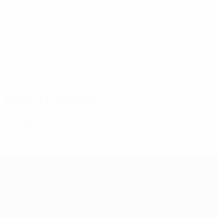
2
2
Amirguliyev
Abbasov
Partite giocate
Anni '20
2019/20
G
V
P
S
Primo turno di qualificazione
2
0
0
2
UEFA Europa League