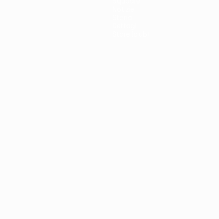
Squadre
Notizie
Storia
Dettagli
Store (club)
no
Português