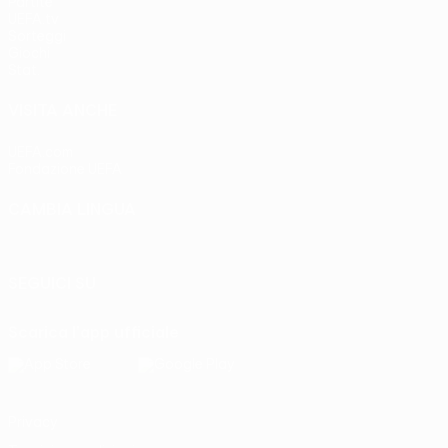
Partite
UEFA.tv
Sorteggi
Giochi
Stat.
VISITA ANCHE
UEFA.com
Fondazione UEFA
CAMBIA LINGUA
Italiano
English
Français
Deutsch
Русский
Español
Italia
SEGUICI SU
Scarica l'app ufficiale
Privacy