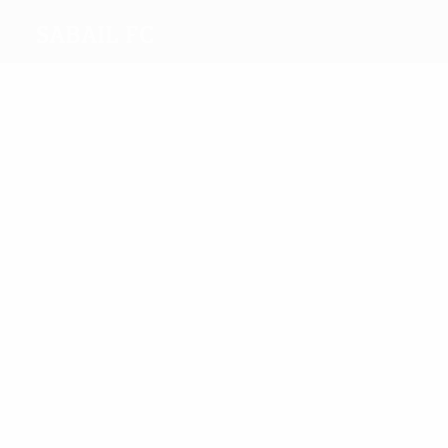
Sabail FC
Migliori
marcatori
3
1
Ramazanov
Duventru
Più
presenze