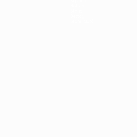
Squadre
Notizie
Storia
Dettagli
Store (club)
no
Português