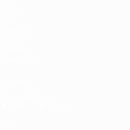
Partite
UEFA.tv
Sorteggi
Giochi
Stat.
VISITA ANCHE
UEFA.com
Fondazione UEFA
CAMBIA LINGUA
Italiano
English
Français
Deutsch
Русский
Español
Italia
SEGUICI SU
Scarica l'app ufficiale
Privacy