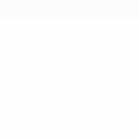
FCI Tallinn
Migliori
marcatori
2
1
Harin
Voskoboinikov
Più
presenze