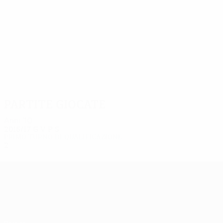
2
2
Kruglov
Dmitrijev
Partite giocate
Anni '10
2016/17
G
V
P
S
Primo turno di qualificazione
2
0
0
2
UEFA Europa League