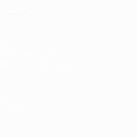
CAMBIA LINGUA
Italiano
English
Français
Deutsch
Русский
Español
Italiano
Português
SEGUICI SU
Scarica l'app ufficiale
Privacy
Termini e condizioni
Politica sui cookie
Impostazioni Privacy
© 1998-2026 UEFA. Tutti i diritti riservati