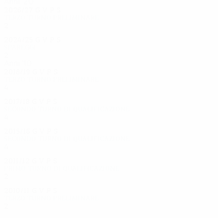
Anni '20
2026/27
G
V
P
S
Terzo turno preliminare
2
1
0
0
2024/25
G
V
P
S
Spareggi
2
0
0
2
Anni '10
2018/19
G
V
P
S
Terzo turno preliminare
4
1
1
2
2017/18
G
V
P
S
Secondo turno di qualificazione
4
2
1
1
2015/16
G
V
P
S
Secondo turno di qualificazione
4
2
1
1
2011/12
G
V
P
S
Primo turno di qualificazione
2
1
0
1
2010/11
G
V
P
S
Terzo turno preliminare
2
0
1
1