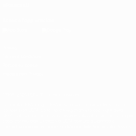
SEGUICI SU
Scarica l'app ufficiale
Privacy
Termini e condizioni
Politica sui cookie
Impostazioni Privacy
© 1998-2026 UEFA. Tutti i diritti riservati
La parola UEFA, il logo UEFA e tutti i marchi che si riferiscono a
competizioni UEFA, sono marchi registrati e/o copyright della
UEFA. Tali marchi non possono essere utilizzati in nessun modo per
scopi commerciali. L'utilizzo di UEFA.com sta a significare
l'accettazione dei Termini e Condizioni e delle Norme sulla Privacy.