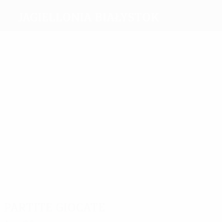
Jagiellonia Białystok
Migliori
marcatori
2
Szmy
2
3
3
3
M.
Tuszyński
Frankowski
Romanczuk
Burkhardt
Più
presenze
8
10
Sitya
8
Grzyb
8
8
Sekulski
Kelemen
15
Świderski
Romanczuk
Partite giocate