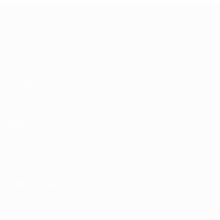
UEFA Europa League
Partite
Squadre
UEFA.tv
Notizie
Sorteggi
Storia
Giochi
Dettagli
Stat.
Store (club)
VISITA
ANCHE
UEFA.com
Fondazione
UEFA
CAMBIA LINGUA
Italiano
English
Français
Deutsch
Русский
Español
Italiano
Português