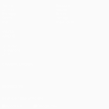
Partite
Squadre
UEFA.tv
Notizie
Sorteggi
Storia
Giochi
Dettagli
Stat.
Store (club)
VISITA
ANCHE
UEFA.com
Fondazione
UEFA
CAMBIA LINGUA
Italiano
English
Français
Deutsch
Русский
Español
Italiano
Português
SEGUICI SU
Scarica l'app ufficiale