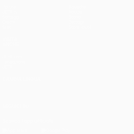
Partite
Squadre
UEFA.tv
Notizie
Sorteggi
Storia
Giochi
Dettagli
Stat.
Store (club)
VISITA
ANCHE
UEFA.com
Fondazione
UEFA
CAMBIA LINGUA
Italiano
English
Français
Deutsch
Русский
Español
Italiano
Português
SEGUICI SU
Scarica l'app ufficiale