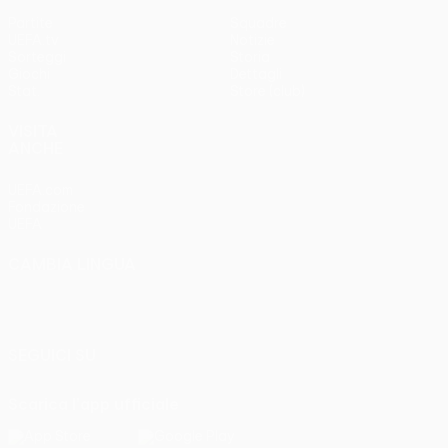
Partite
Squadre
UEFA.tv
Notizie
Sorteggi
Storia
Giochi
Dettagli
Stat.
Store (club)
VISITA
ANCHE
UEFA.com
Fondazione
UEFA
CAMBIA LINGUA
Italiano
English
Français
Deutsch
Русский
Español
Italiano
Português
SEGUICI SU
Scarica l'app ufficiale