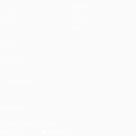
Partite
Squadre
UEFA.tv
Notizie
Sorteggi
Storia
Giochi
Dettagli
Stat.
Store (club)
VISITA
ANCHE
UEFA.com
Fondazione
UEFA
CAMBIA LINGUA
Italiano
English
Français
Deutsch
Русский
Español
Italiano
Português
SEGUICI SU
Scarica l'app ufficiale