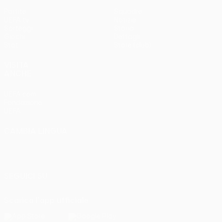
Partite
Squadre
UEFA.tv
Notizie
Sorteggi
Storia
Giochi
Dettagli
Stat.
Store (club)
VISITA
ANCHE
UEFA.com
Fondazione
UEFA
CAMBIA LINGUA
Italiano
English
Français
Deutsch
Русский
Español
Italiano
Português
SEGUICI SU
Scarica l'app ufficiale