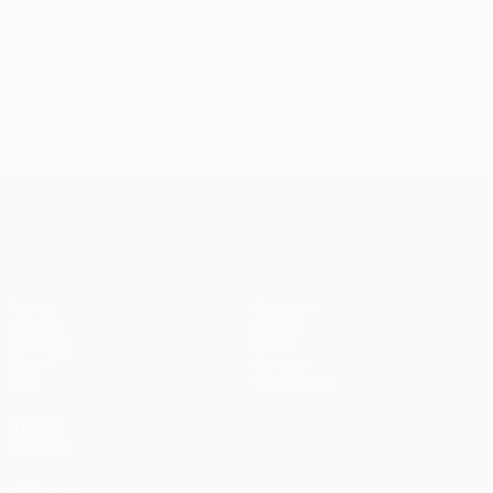
UEFA Europa League
Partite
Squadre
UEFA.tv
Notizie
Sorteggi
Storia
Giochi
Dettagli
Stat.
Store (club)
VISITA
ANCHE
UEFA.com