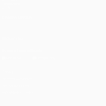
Fondazione
UEFA
CAMBIA LINGUA
Italiano
English
Français
Deutsch
Русский
Español
Italiano
Português
SEGUICI SU
Scarica l'app ufficiale
Privacy
Termini e condizioni
Politica sui cookie
Impostazioni Privacy