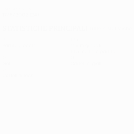
DATA DI NASCITA
17/6/2002 (24)
Statistiche principali
Tutte le statistiche
2
123
Partite giocate
Minuti giocati
61,5 media a partita
0
0
Gol
Cartellini gialli
0
Cartellini rossi