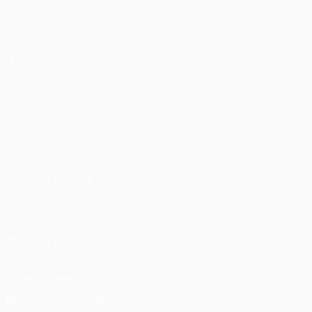
Partite
Squadre
UEFA.tv
Notizie
Sorteggi
Storia
Giochi
Dettagli
Stat.
Store (club)
VISITA
ANCHE
UEFA.com
Fondazione
UEFA
CAMBIA LINGUA
Italiano
English
Français
Deutsch
Русский
Español
Italiano
Português
SEGUICI SU
Scarica l'app ufficiale