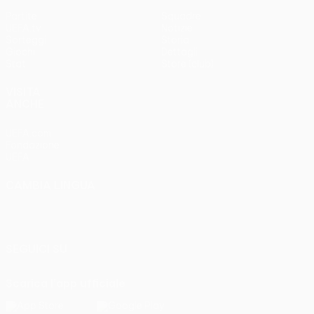
Partite
Squadre
UEFA.tv
Notizie
Sorteggi
Storia
Giochi
Dettagli
Stat.
Store (club)
VISITA
ANCHE
UEFA.com
Fondazione
UEFA
CAMBIA LINGUA
Italiano
English
Français
Deutsch
Русский
Español
Italiano
Português
SEGUICI SU
Scarica l'app ufficiale