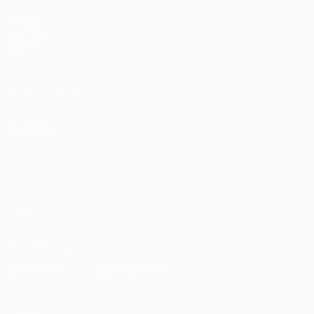
Partite
UEFA.tv
Sorteggi
Giochi
Stat.
VISITA ANCHE
UEFA.com
Fondazione UEFA
CAMBIA LINGUA
Italiano
English
Français
Deutsch
Русский
Español
Italia
SEGUICI SU
Scarica l'app ufficiale
Privacy