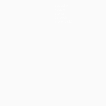
Squadre
Notizie
Storia
Dettagli
Store (club)
no
Português