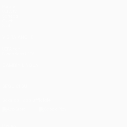
Partite
UEFA.tv
Sorteggi
Giochi
Stat.
VISITA ANCHE
UEFA.com
Fondazione UEFA
CAMBIA LINGUA
Italiano
English
Français
Deutsch
Русский
Español
Italia
SEGUICI SU
Scarica l'app ufficiale
Privacy