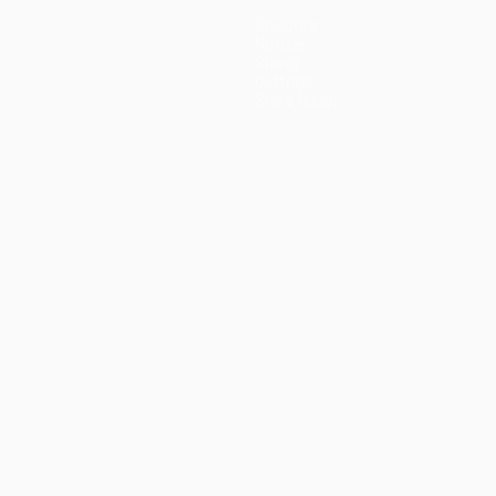
Squadre
Notizie
Storia
Dettagli
Store (club)
no
Português