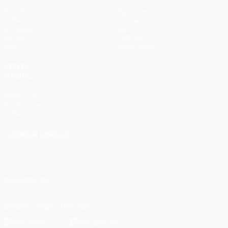
Partite
Squadre
UEFA.tv
Notizie
Sorteggi
Storia
Giochi
Dettagli
Stat.
Store (club)
VISITA
ANCHE
UEFA.com
Fondazione
UEFA
CAMBIA LINGUA
Italiano
English
Français
Deutsch
Русский
Español
Italiano
Português
SEGUICI SU
Scarica l'app ufficiale