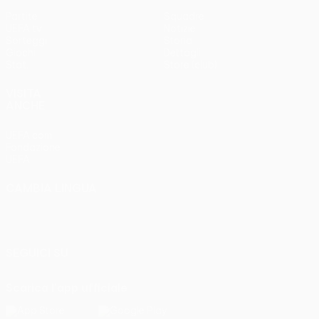
Partite
Squadre
UEFA.tv
Notizie
Sorteggi
Storia
Giochi
Dettagli
Stat.
Store (club)
VISITA
ANCHE
UEFA.com
Fondazione
UEFA
CAMBIA LINGUA
Italiano
English
Français
Deutsch
Русский
Español
Italiano
Português
SEGUICI SU
Scarica l'app ufficiale